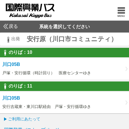
戻る
系統を選択してください
安行原（川口市コミュニティ）
出発
のりば：
10
10
川口05B
戸塚・安行循環（時計回り） 医療センターゆき
のりば：
11
11
川口05B
安行吉蔵東・東川口駅経由 戸塚・安行循環ゆき
ご利用にあたって