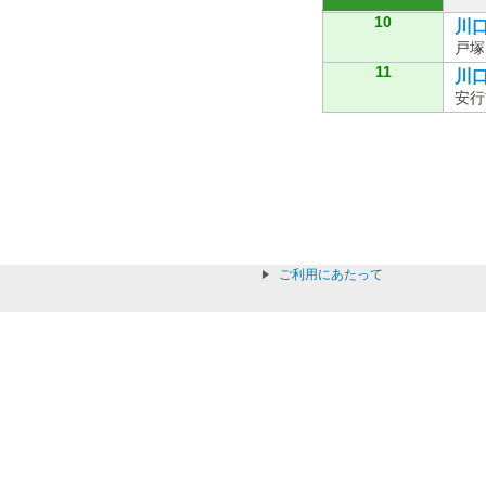
10
川口
戸塚
11
川口
安行
ご利用にあたって