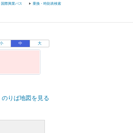
国際興業バス
乗換・時刻表検索
小
中
大
のりば地図を見る