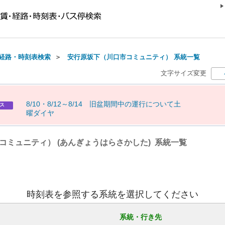
経路・時刻表検索
＞
安行原坂下（川口市コミュニティ） 系統一覧
文字サイズ変更
8
/
1
0
・
8
/
1
2
～
8
/
1
4
旧
盆
期
間
中
の
運
行
に
つ
い
て
土
ス
曜
ダ
イ
ヤ
コミュニティ） (あんぎょうはらさかした) 系統一覧
時刻表を参照する系統を選択してください
系統・行き先