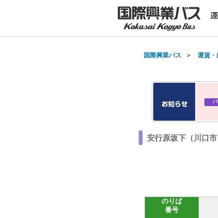
国際興業バス
＞
運賃・
バ
安行原坂下（川口市
のりば
番号