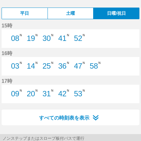
平日
土曜
日曜/祝日
15時
Ｎ
Ｎ
Ｎ
Ｎ
Ｎ
08
19
30
41
52
8分はつ
19分はつ
30分はつ
41分はつ
52分はつ
16時
Ｎ
Ｎ
Ｎ
Ｎ
Ｎ
Ｎ
03
14
25
36
47
58
3分はつ
14分はつ
25分はつ
36分はつ
47分はつ
58分はつ
17時
Ｎ
Ｎ
Ｎ
Ｎ
Ｎ
09
20
31
42
53
9分はつ
20分はつ
31分はつ
42分はつ
53分はつ
すべての時刻表を表示
ノンステップまたはスロープ板付バスで運行