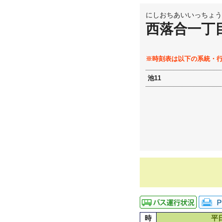
にしおちあいいっちょう
西落合一丁
※時刻表は以下の系統・
池11
時
平