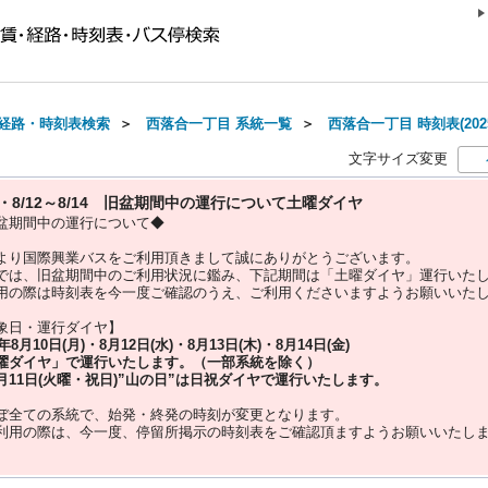
経路・時刻表検索
＞
西落合一丁目 系統一覧
＞
西落合一丁目 時刻表(202
文字サイズ変更
10・8/12～8/14 旧盆期間中の運行について土曜ダイヤ
盆期間中の運行について◆
より国際興業バスをご利用頂きまして誠にありがとうございます。
では、旧盆期間中のご利用状況に鑑み、下記期間は「土曜ダイヤ」運行いた
用の際は時刻表を今一度ご確認のうえ、ご利用くださいますようお願いいた
象日・運行ダイヤ】
5年
8月10日(月)・8月12日(水)・8月13日(木)・8月14日(金)
曜ダイヤ」
で運行いたします。（一部系統を除く）
月11日(火曜・祝日)”
山の日
”は
日祝ダイヤ
で運行いたします。
ぼ全ての系統で、始発・終発の時刻が変更となります。
利用の際は、今一度、
停留所掲示の時刻表をご確認頂ますようお願いいたし