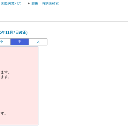
国際興業バス
乗換・時刻表検索
5年11月7日改正)
小
中
大
します。
します。
ます。