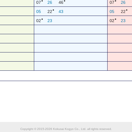
●
●
●
07
26
46
07
26
●
●
05
22
43
05
22
●
●
02
23
02
23
Copyright © 2015-2026 Kokusai Kogyo Co., Ltd. all rights reserved.