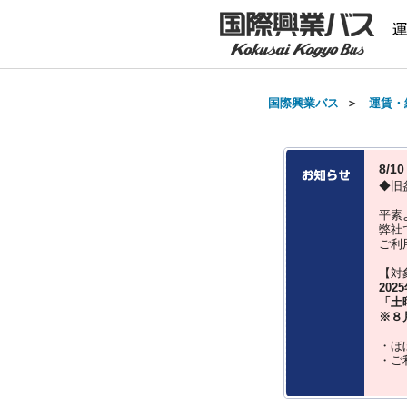
国際興業バス
＞
運賃・
8/
◆旧
平素
弊社
ご利
【対
202
「土
※８
・ほ
・ご