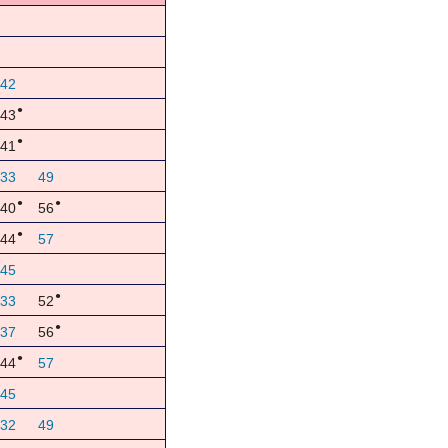
42
●
43
●
41
33
49
●
●
40
56
●
44
57
45
●
33
52
●
37
56
●
44
57
45
32
49