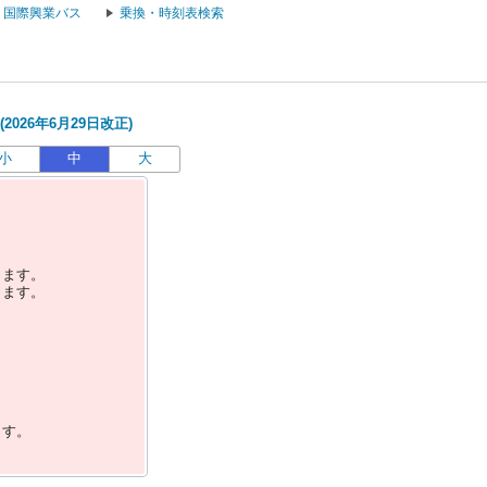
国際興業バス
乗換・時刻表検索
026年6月29日改正)
小
中
大
します。
します。
ます。