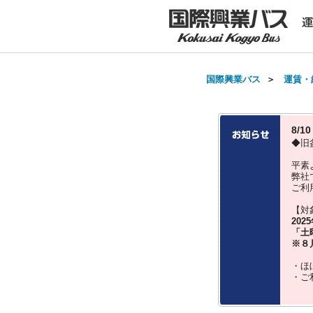
国際興業バス
＞
運賃・
8/
◆旧
平素
弊社
ご利
【対
202
「土
※８
・ほ
・ご