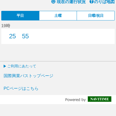
現在の運行状況
のりば地図
平日
土曜
日曜/祝日
19時
25
55
25分はつ
55分はつ
ご利用にあたって
国際興業バストップページ
PCページはこちら