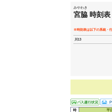
みやわき
宮脇 時刻表
※時刻表は以下の系統・
川13
時
平