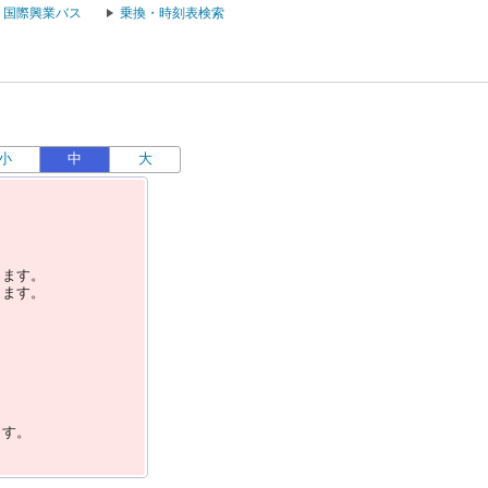
国際興業バス
乗換・時刻表検索
小
中
大
します。
します。
ます。