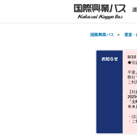
国際興業バス
＞
運賃・
8/
◆旧
平素
弊社
ご利
【対
202
「土
※８
・ほ
・ご