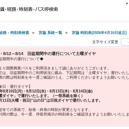
経路・時刻表検索
＞
宮脇 系統一覧
＞
宮脇 時刻表(2026年4月16日改正)
文字サイズ変更
10・8/12～8/14 旧盆期間中の運行について土曜ダイヤ
盆期間中の運行について◆
より国際興業バスをご利用頂きまして誠にありがとうございます。
では、旧盆期間中のご利用状況に鑑み、下記期間は「土曜ダイヤ」運行いた
用の際は時刻表を今一度ご確認のうえ、ご利用くださいますようお願いいた
象日・運行ダイヤ】
5年
8月10日(月)・8月12日(水)・8月13日(木)・8月14日(金)
曜ダイヤ」
で運行いたします。（一部系統を除く）
月11日(火曜・祝日)”
山の日
”は
日祝ダイヤ
で運行いたします。
ぼ全ての系統で、始発・終発の時刻が変更となります。
利用の際は、今一度、
停留所掲示の時刻表をご確認頂ますようお願いいたし