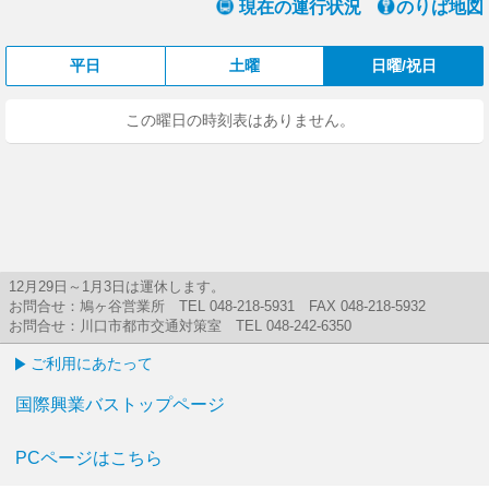
現在の運行状況
のりば地図
平日
土曜
日曜/祝日
この曜日の時刻表はありません。
12月29日～1月3日は運休します。
お問合せ：鳩ヶ谷営業所 TEL 048-218-5931 FAX 048-218-5932
お問合せ：川口市都市交通対策室 TEL 048-242-6350
ご利用にあたって
国際興業バストップページ
PCページはこちら