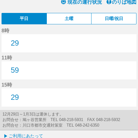
現在の運行状況
のりば地図
平日
土曜
日曜/祝日
8時
29
29分はつ
11時
59
59分はつ
15時
29
29分はつ
12月29日～1月3日は運休します。
お問合せ：鳩ヶ谷営業所 TEL 048-218-5931 FAX 048-218-5932
お問合せ：川口市都市交通対策室 TEL 048-242-6350
ご利用にあたって