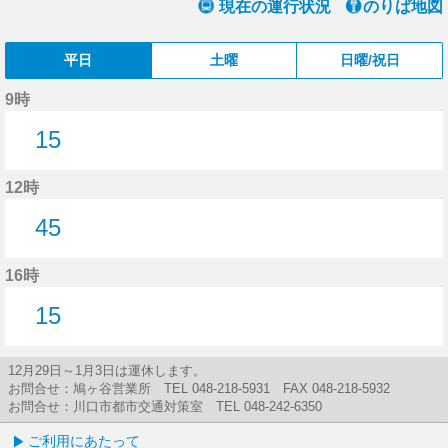
現在の運行状況
のりば地図
平日
土曜
日曜/祝日
9時
15
15分はつ
12時
45
45分はつ
16時
15
15分はつ
12月29日～1月3日は運休します。
お問合せ：鳩ヶ谷営業所 TEL 048-218-5931 FAX 048-218-5932
お問合せ：川口市都市交通対策室 TEL 048-242-6350
ご利用にあたって