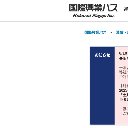
国際興業バス
＞
運賃・
8/
◆旧
平素
弊社
ご利
【対
202
「土
※８
・ほ
・ご