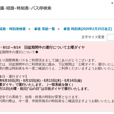
経路・時刻表検索
＞
峯後 系統一覧
＞
峯後 時刻表(2020年2月25日改正)
文字サイズ変更
10・8/12～8/14 旧盆期間中の運行について土曜ダイヤ
盆期間中の運行について◆
より国際興業バスをご利用頂きまして誠にありがとうございます。
では、旧盆期間中のご利用状況に鑑み、下記期間は「土曜ダイヤ」運行いた
用の際は時刻表を今一度ご確認のうえ、ご利用くださいますようお願いいた
象日・運行ダイヤ】
5年
8月10日(月)・8月12日(水)・8月13日(木)・8月14日(金)
曜ダイヤ」
で運行いたします。（一部系統を除く）
月11日(火曜・祝日)”
山の日
”は
日祝ダイヤ
で運行いたします。
ぼ全ての系統で、始発・終発の時刻が変更となります。
利用の際は、今一度、
停留所掲示の時刻表をご確認頂ますようお願いいたし