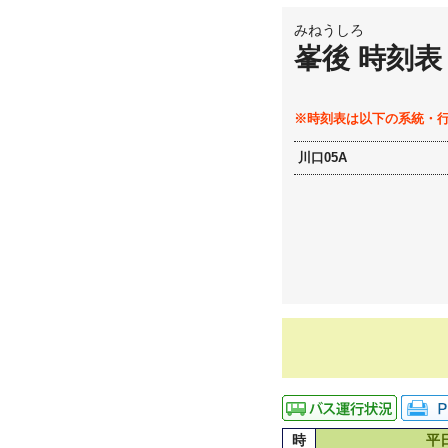
みねうしろ
峯後 時刻表
※時刻表は以下の系統・
川口05A
時
平