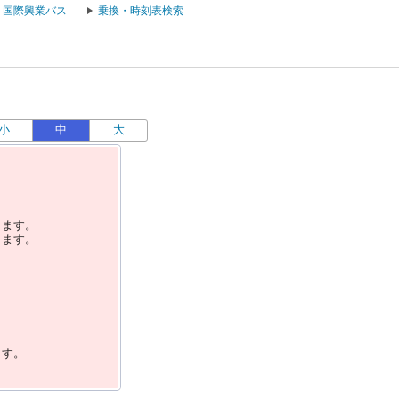
国際興業バス
乗換・時刻表検索
小
中
大
します。
します。
ます。