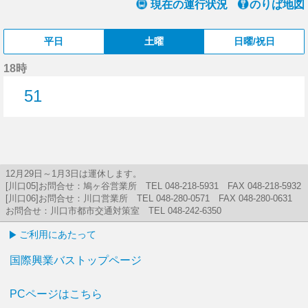
現在の運行状況
のりば地図
平日
土曜
日曜/祝日
18時
51
51分はつ
12月29日～1月3日は運休します。
[川口05]お問合せ：鳩ヶ谷営業所 TEL 048-218-5931 FAX 048-218-5932
[川口06]お問合せ：川口営業所 TEL 048-280-0571 FAX 048-280-0631
お問合せ：川口市都市交通対策室 TEL 048-242-6350
ご利用にあたって
国際興業バストップページ
PCページはこちら