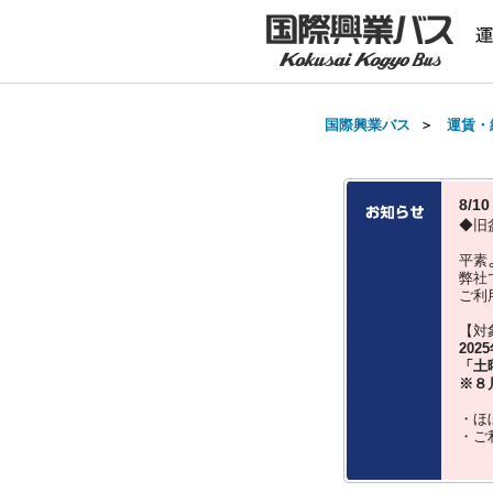
国際興業バス
＞
運賃・
8/
◆旧
平素
弊社
ご利
【対
202
「土
※８
・ほ
・ご