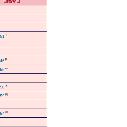
日曜/祝日
上
51
川
46
か
55
上
50
網
59
網
54