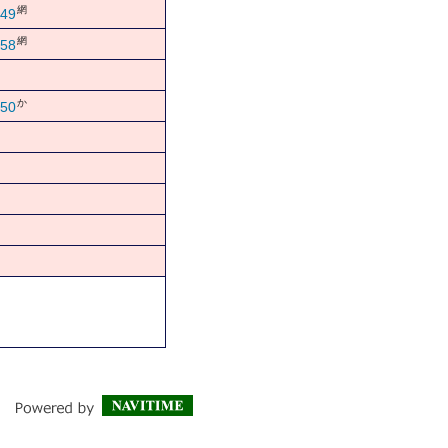
網
49
網
58
か
50