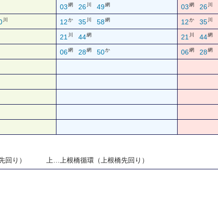
網
川
網
網
川
03
26
49
03
26
川
か
川
網
か
川
0
12
35
58
12
35
川
網
川
網
21
44
21
44
網
網
か
網
網
06
28
50
06
28
橋先回り） 上…上根橋循環（上根橋先回り）