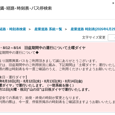
経路・時刻表検索
＞
産業道路 系統一覧
＞
産業道路 時刻表(2026年6月2
文字サイズ変更
10・8/12～8/14 旧盆期間中の運行について土曜ダイヤ
盆期間中の運行について◆
より国際興業バスをご利用頂きまして誠にありがとうございます。
では、旧盆期間中のご利用状況に鑑み、下記期間は「土曜ダイヤ」運行いた
用の際は時刻表を今一度ご確認のうえ、ご利用くださいますようお願いいた
象日・運行ダイヤ】
5年
8月10日(月)・8月12日(水)・8月13日(木)・8月14日(金)
曜ダイヤ」
で運行いたします。（一部系統を除く）
月11日(火曜・祝日)”
山の日
”は
日祝ダイヤ
で運行いたします。
ぼ全ての系統で、始発・終発の時刻が変更となります。
利用の際は、今一度、
停留所掲示の時刻表をご確認頂ますようお願いいたし