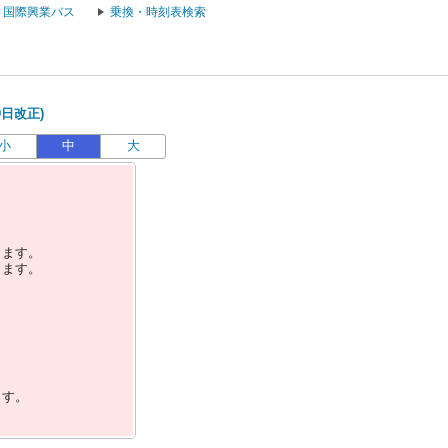
国際興業バス
乗換・時刻表検索
9日改正)
小
中
大
します。
します。
ます。