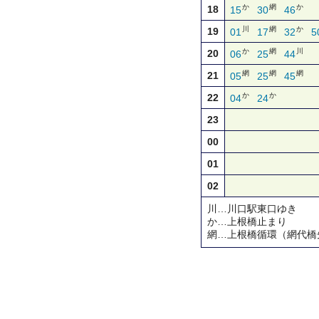
か
網
か
18
15
30
46
川
網
か
19
01
17
32
5
か
網
川
20
06
25
44
網
網
網
21
05
25
45
か
か
22
04
24
23
00
01
02
川…川口駅東口ゆき
か…上根橋止まり
網…上根橋循環（網代