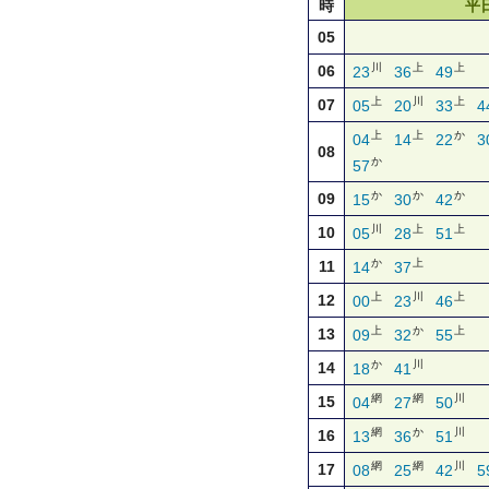
時
平
05
川
上
上
06
23
36
49
上
川
上
07
05
20
33
4
上
上
か
04
14
22
3
08
か
57
か
か
か
09
15
30
42
川
上
上
10
05
28
51
か
上
11
14
37
上
川
上
12
00
23
46
上
か
上
13
09
32
55
か
川
14
18
41
網
網
川
15
04
27
50
網
か
川
16
13
36
51
網
網
川
17
08
25
42
5