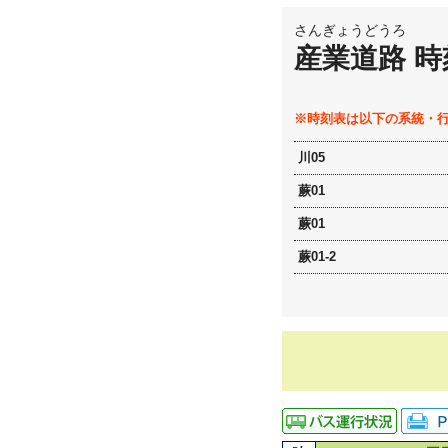
さんぎょうどうろ
産業道路 時
※時刻表は以下の系統・
川05
蕨01
蕨01
蕨01-2