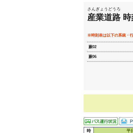
さんぎょうどうろ
産業道路 時
※時刻表は以下の系統・
蕨02
蕨06
時
平