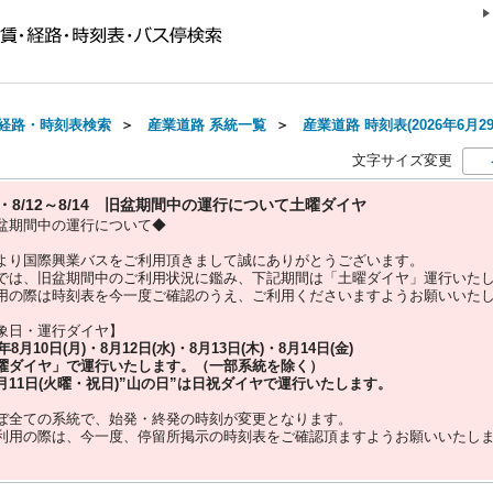
経路・時刻表検索
＞
産業道路 系統一覧
＞
産業道路 時刻表(2026年6月2
文字サイズ変更
10・8/12～8/14 旧盆期間中の運行について土曜ダイヤ
盆期間中の運行について◆
より国際興業バスをご利用頂きまして誠にありがとうございます。
では、旧盆期間中のご利用状況に鑑み、下記期間は「土曜ダイヤ」運行いた
用の際は時刻表を今一度ご確認のうえ、ご利用くださいますようお願いいた
象日・運行ダイヤ】
5年
8月10日(月)・8月12日(水)・8月13日(木)・8月14日(金)
曜ダイヤ」
で運行いたします。（一部系統を除く）
月11日(火曜・祝日)”
山の日
”は
日祝ダイヤ
で運行いたします。
ぼ全ての系統で、始発・終発の時刻が変更となります。
利用の際は、今一度、
停留所掲示の時刻表をご確認頂ますようお願いいたし