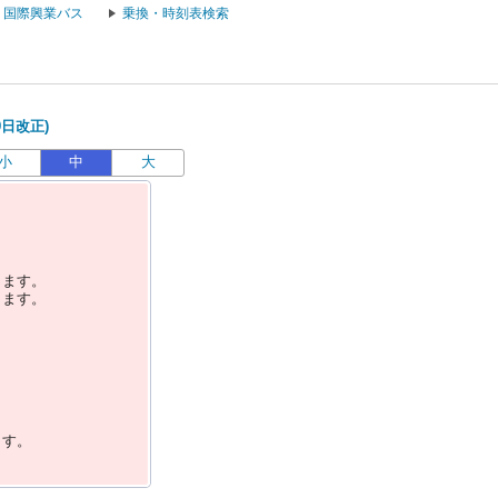
国際興業バス
乗換・時刻表検索
9日改正)
小
中
大
します。
します。
ます。