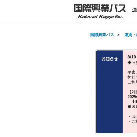
国際興業バス
＞
運賃・
8/
◆旧
平素
弊社
ご利
【対
202
「土
※８
・ほ
・ご