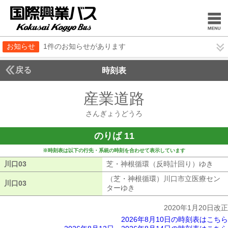
お知らせ
1件のお知らせがあります
戻る
時刻表
産業道路
さんぎょう
さんぎょうどうろ
のりば 11
※時刻表は以下の行先・系統の時刻を合わせて表示しています
川口03
川口03
芝・神根循環（反時計回り）ゆき
芝・
（芝・神根循環）川口市立医療セン
川口03
川口03
ターゆき
（芝・神根循環）川口市立医
2020年1月20日改正
2026年8月10日の時刻表はこちら