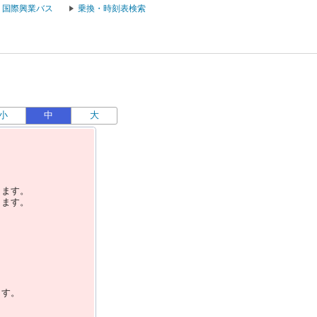
国際興業バス
乗換・時刻表検索
小
中
大
します。
します。
ます。