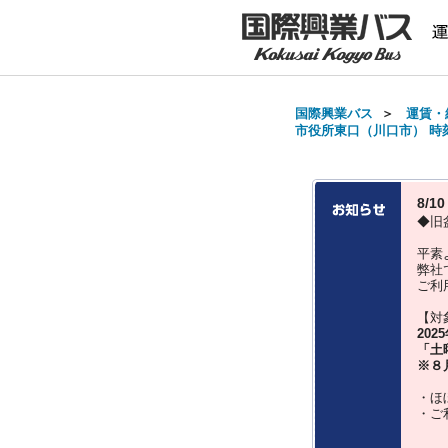
国際興業バス
＞
運賃・
市役所東口（川口市） 時刻表
8/
◆旧
平素
弊社
ご利
【対
202
「土
※８
・ほ
・ご