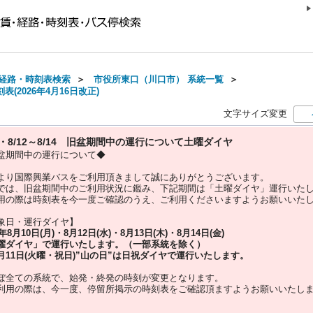
経路・時刻表検索
＞
市役所東口（川口市） 系統一覧
＞
(2026年4月16日改正)
文字サイズ変更
10・8/12～8/14 旧盆期間中の運行について土曜ダイヤ
盆期間中の運行について◆
より国際興業バスをご利用頂きまして誠にありがとうございます。
では、旧盆期間中のご利用状況に鑑み、下記期間は「土曜ダイヤ」運行いた
用の際は時刻表を今一度ご確認のうえ、ご利用くださいますようお願いいた
象日・運行ダイヤ】
5年
8月10日(月)・8月12日(水)・8月13日(木)・8月14日(金)
曜ダイヤ」
で運行いたします。（一部系統を除く）
月11日(火曜・祝日)”
山の日
”は
日祝ダイヤ
で運行いたします。
ぼ全ての系統で、始発・終発の時刻が変更となります。
利用の際は、今一度、
停留所掲示の時刻表をご確認頂ますようお願いいたし