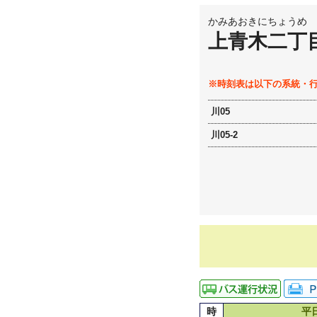
かみあおきにちょうめ
上青木二丁
※時刻表は以下の系統・
川05
川05-2
時
平