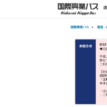
国際興業バス
＞
運賃・
8/
◆旧
平素
弊社
ご利
【対
202
「土
※８
・ほ
・ご