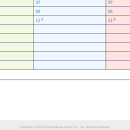
37
37
26
26
上
上
11
11
Copyright © 2015-2026 Kokusai Kogyo Co., Ltd. all rights reserved.