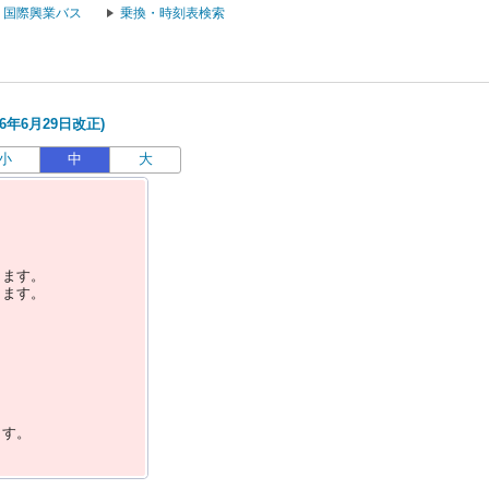
国際興業バス
乗換・時刻表検索
6年6月29日改正)
小
中
大
します。
します。
ます。