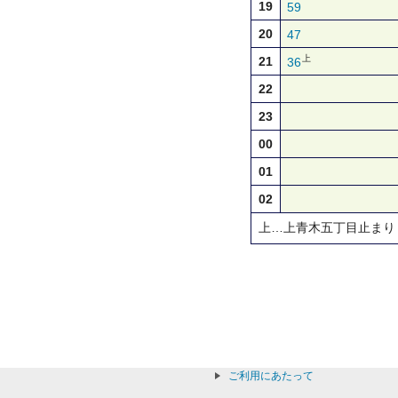
19
59
20
47
上
21
36
22
23
00
01
02
上…上青木五丁目止まり
ご利用にあたって