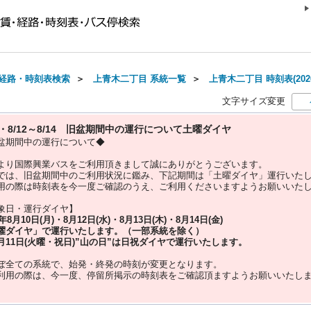
経路・時刻表検索
＞
上青木二丁目 系統一覧
＞
上青木二丁目 時刻表(202
文字サイズ変更
10・8/12～8/14 旧盆期間中の運行について土曜ダイヤ
盆期間中の運行について◆
より国際興業バスをご利用頂きまして誠にありがとうございます。
では、旧盆期間中のご利用状況に鑑み、下記期間は「土曜ダイヤ」運行いた
用の際は時刻表を今一度ご確認のうえ、ご利用くださいますようお願いいた
象日・運行ダイヤ】
5年
8月10日(月)・8月12日(水)・8月13日(木)・8月14日(金)
曜ダイヤ」
で運行いたします。（一部系統を除く）
月11日(火曜・祝日)”
山の日
”は
日祝ダイヤ
で運行いたします。
ぼ全ての系統で、始発・終発の時刻が変更となります。
利用の際は、今一度、
停留所掲示の時刻表をご確認頂ますようお願いいたし