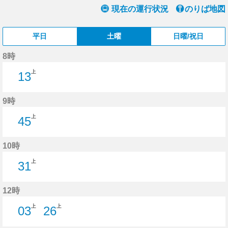
現在の運行状況
のりば地図
平日
土曜
日曜/祝日
8時
上
13
13分はつ
9時
上
45
45分はつ
10時
上
31
31分はつ
12時
上
上
03
26
3分はつ
26分はつ