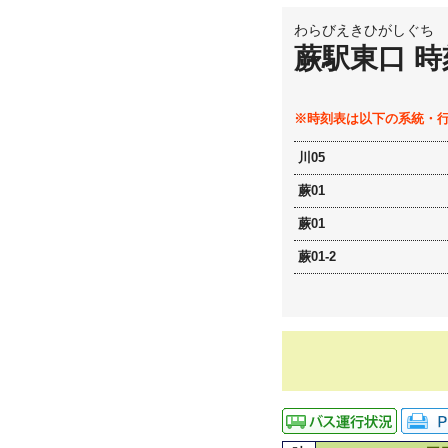
わらびえきひがしぐち
蕨駅東口 時
※時刻表は以下の系統・
川05
蕨01
蕨01
蕨01-2