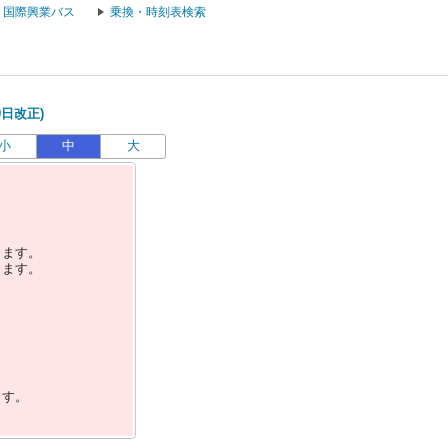
国際興業バス
乗換・時刻表検索
9日改正)
小
中
大
します。
します。
ます。