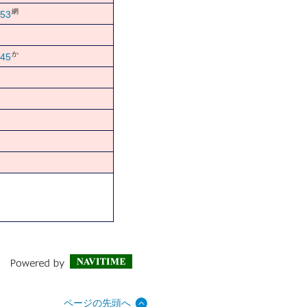
網
53
か
45
ページの先頭へ