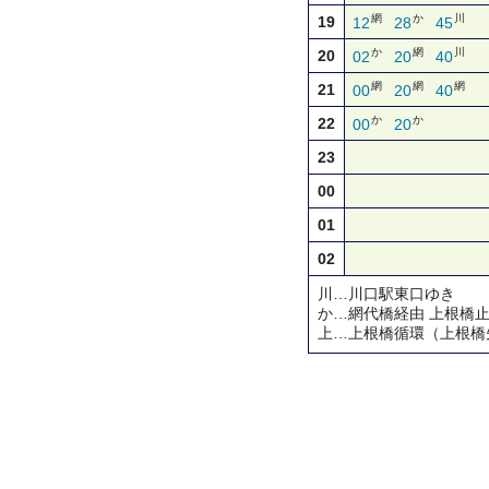
網
か
川
19
12
28
45
か
網
川
20
02
20
40
網
網
網
21
00
20
40
か
か
22
00
20
23
00
01
02
川…川口駅東口ゆき
か…網代橋経由 上根橋
上…上根橋循環（上根