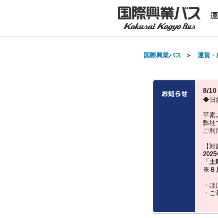
国際興業バス
＞
運賃・
8/
◆旧
平素
弊社
ご利
【対
202
「土
※８
・ほ
・ご