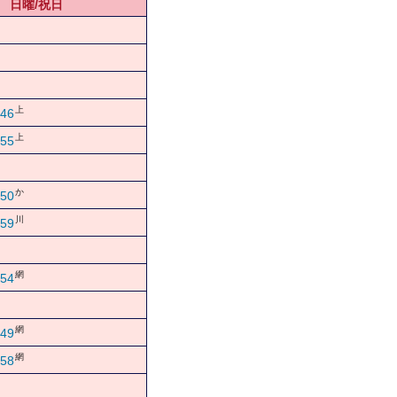
日曜/祝日
上
46
上
55
か
50
川
59
網
54
網
49
網
58