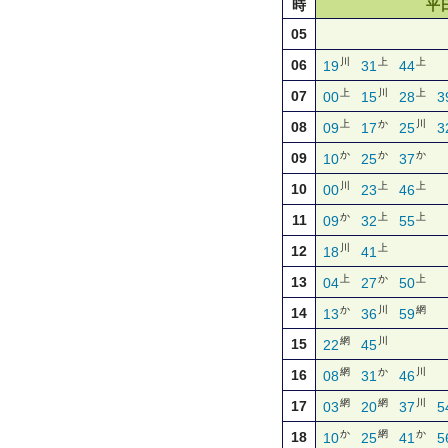
時
平
05
川
上
上
06
19
31
44
上
川
上
07
00
15
28
3
上
か
川
08
09
17
25
3
か
か
か
09
10
25
37
川
上
上
10
00
23
46
か
上
上
11
09
32
55
川
上
12
18
41
上
か
上
13
04
27
50
か
川
網
14
13
36
59
網
川
15
22
45
網
か
川
16
08
31
46
網
網
川
17
03
20
37
5
か
網
か
18
10
25
41
5