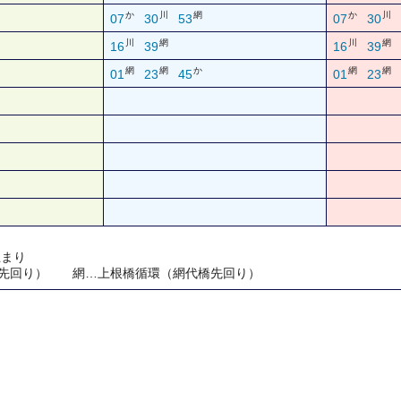
か
川
網
か
川
07
30
53
07
30
川
網
川
網
16
39
16
39
網
網
か
網
網
01
23
45
01
23
止まり
橋先回り） 網…上根橋循環（網代橋先回り）