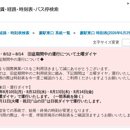
経路・時刻表検索
＞
蕨駅東口 系統一覧
＞
蕨駅東口 時刻表(2026年6月2
文字サイズ変更
10・8/12～8/14 旧盆期間中の運行について土曜ダイヤ
盆期間中の運行について◆
より国際興業バスをご利用頂きまして誠にありがとうございます。
では、旧盆期間中のご利用状況に鑑み、下記期間は「土曜ダイヤ」運行いた
用の際は時刻表を今一度ご確認のうえ、ご利用くださいますようお願いいた
象日・運行ダイヤ】
5年
8月10日(月)・8月12日(水)・8月13日(木)・8月14日(金)
曜ダイヤ」
で運行いたします。（一部系統を除く）
月11日(火曜・祝日)”
山の日
”は
日祝ダイヤ
で運行いたします。
ぼ全ての系統で、始発・終発の時刻が変更となります。
利用の際は、今一度、
停留所掲示の時刻表をご確認頂ますようお願いいたし