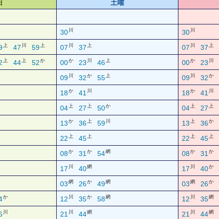
日
土曜
川
川
30
30
上
川
上
川
上
川
上
9
47
59
07
37
07
37
上
上
か
か
川
上
か
川
2
44
52
00
23
46
00
23
川
か
上
川
か
09
32
55
09
32
か
川
か
川
18
41
18
41
上
上
か
上
上
04
27
50
04
27
か
上
川
上
か
13
36
59
13
36
上
上
上
上
22
45
22
45
か
か
網
か
か
08
31
54
08
31
川
網
川
か
17
40
17
40
網
か
網
網
か
03
26
49
03
26
か
川
か
網
川
網
4
12
35
58
12
35
川
川
網
川
網
6
21
44
21
44