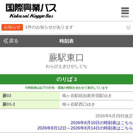
お知らせ
1件のお知らせがあります
戻る
時刻表
蕨駅東口
わらびえき
わらびえきひがしぐち
のりば 3
※時刻表は以下の行先・系統の時刻を合わせて表示しています
蕨03
蕨03
鳩ヶ谷駅経由新井宿駅ゆき
鳩ヶ谷駅経
蕨03-2
蕨03-2
鳩ヶ谷駅西口ゆき
鳩ヶ谷駅西口ゆき
2026年6月29日改正
2026年8月10日の時刻表はこちら
2026年8月12日～2026年8月14日の時刻表はこちら