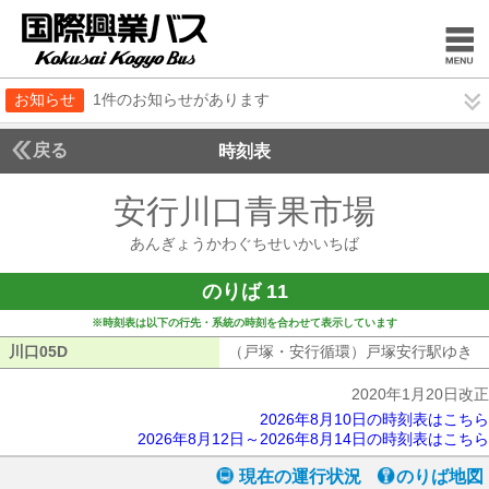
お知らせ
1件のお知らせがあります
戻る
時刻表
安行川口青果市場
あんぎ
あんぎょうかわぐちせいかいちば
のりば 11
※時刻表は以下の行先・系統の時刻を合わせて表示しています
川口05D
川口05D
（戸塚・安行循環）戸塚安行駅ゆき
（
2020年1月20日改正
2026年8月10日の時刻表はこちら
2026年8月12日～2026年8月14日の時刻表はこちら
現在の運行状況
のりば地図