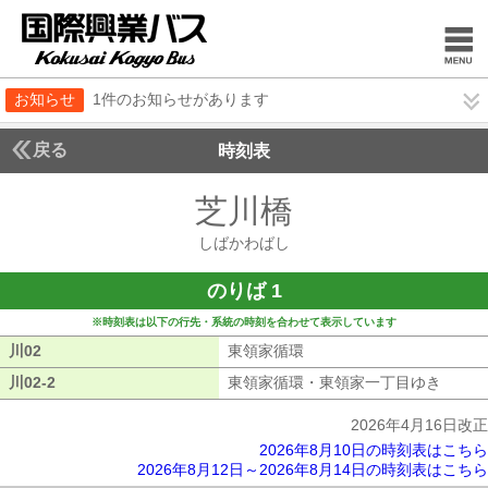
お知らせ
1件のお知らせがあります
戻る
時刻表
芝川橋
しばかわば
しばかわばし
のりば 1
※時刻表は以下の行先・系統の時刻を合わせて表示しています
川02
川02
東領家循環
東領家循環
川02-2
川02-2
東領家循環・東領家一丁目ゆき
東領家
2026年4月16日改正
2026年8月10日の時刻表はこちら
2026年8月12日～2026年8月14日の時刻表はこちら