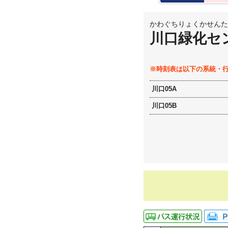
かわぐちりょくかせんた
川口緑化セ
※時刻表は以下の系統・
川口05A
川口05B