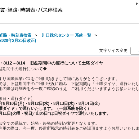
経路・時刻表検索
＞
川口緑化センター 系統一覧
＞
020年2月25日改正)
文字サイズ変更
10・8/12～8/14 旧盆期間中の運行について土曜ダイヤ
盆期間中の運行について◆
より国際興業バスをご利用頂きまして誠にありがとうございます。
では、旧盆期間中のご利用状況に鑑み、下記期間は「土曜ダイヤ」運行いた
用の際は時刻表を今一度ご確認のうえ、ご利用くださいますようお願いいた
象日・運行ダイヤ】
5年
8月10日(月)・8月12日(水)・8月13日(木)・8月14日(金)
曜ダイヤ」
で運行いたします。（一部系統を除く）
月11日(火曜・祝日)”
山の日
”は
日祝ダイヤ
で運行いたします。
ぼ全ての系統で、始発・終発の時刻が変更となります。
利用の際は、今一度、
停留所掲示の時刻表をご確認頂ますようお願いいたし