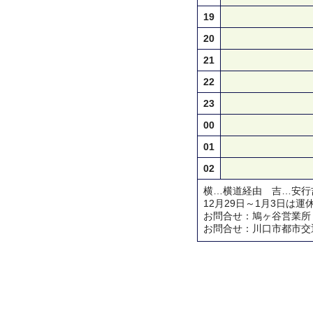
19
20
21
22
23
00
01
02
横…横道経由 吉…安行
12月29日～1月3日は運
お問合せ：鳩ヶ谷営業所 TEL 
お問合せ：川口市都市交通対策