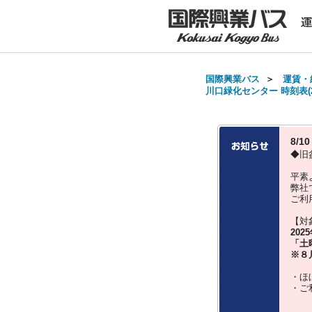
国際興業バス
＞
運賃・
川口緑化センター 時刻表(2
8/
◆旧
平素
弊社
ご利
【対
202
「土
※８
・ほ
・ご