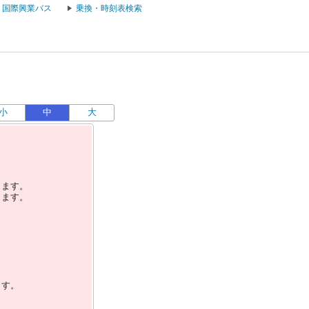
国際興業バス
乗換・時刻表検索
小
中
大
します。
します。
ます。