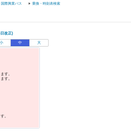
国際興業バス
乗換・時刻表検索
6日改正)
小
中
大
します。
します。
ます。