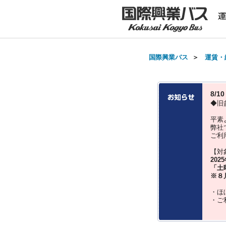
国際興業バス
＞
運賃・
8/
◆旧
平素
弊社
ご利
【対
202
「土
※８
・ほ
・ご