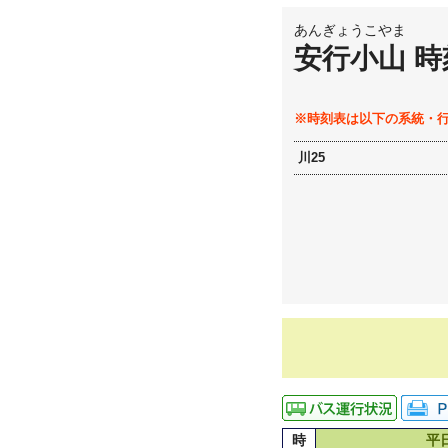
あんぎょうこやま
安行小山 時
※時刻表は以下の系統・
川25
時
平