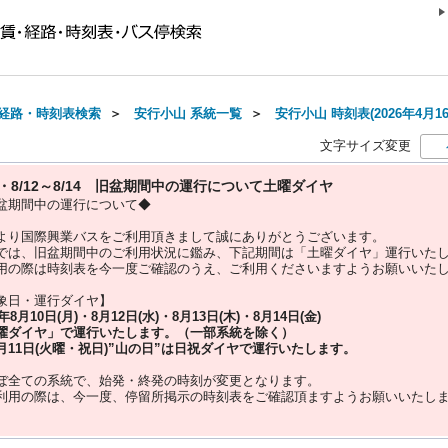
経路・時刻表検索
＞
安行小山 系統一覧
＞
安行小山 時刻表(2026年4月1
文字サイズ変更
10・8/12～8/14 旧盆期間中の運行について土曜ダイヤ
盆期間中の運行について◆
より国際興業バスをご利用頂きまして誠にありがとうございます。
では、旧盆期間中のご利用状況に鑑み、下記期間は「土曜ダイヤ」運行いた
用の際は時刻表を今一度ご確認のうえ、ご利用くださいますようお願いいた
象日・運行ダイヤ】
5年
8月10日(月)・8月12日(水)・8月13日(木)・8月14日(金)
曜ダイヤ」
で運行いたします。（一部系統を除く）
月11日(火曜・祝日)”
山の日
”は
日祝ダイヤ
で運行いたします。
ぼ全ての系統で、始発・終発の時刻が変更となります。
利用の際は、今一度、
停留所掲示の時刻表をご確認頂ますようお願いいたし