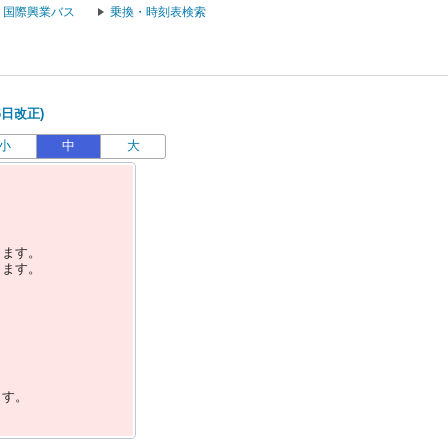
国際興業バス
乗換・時刻表検索
6日改正)
小
中
大
します。
します。
ます。