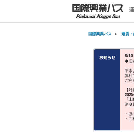
国際興業バス
＞
運賃・
8/
◆旧
平素
弊社
ご利
【対
202
「土
※８
・ほ
・ご