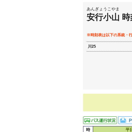
あんぎょうこやま
安行小山 時
※時刻表は以下の系統・
川25
時
平