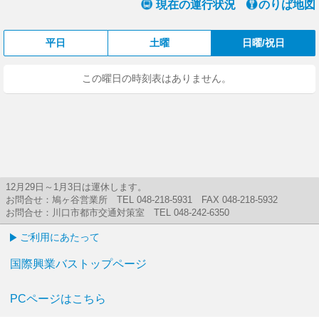
現在の運行状況
のりば地図
平日
土曜
日曜/祝日
この曜日の時刻表はありません。
12月29日～1月3日は運休します。
お問合せ：鳩ヶ谷営業所 TEL 048-218-5931 FAX 048-218-5932
お問合せ：川口市都市交通対策室 TEL 048-242-6350
ご利用にあたって
国際興業バストップページ
PCページはこちら