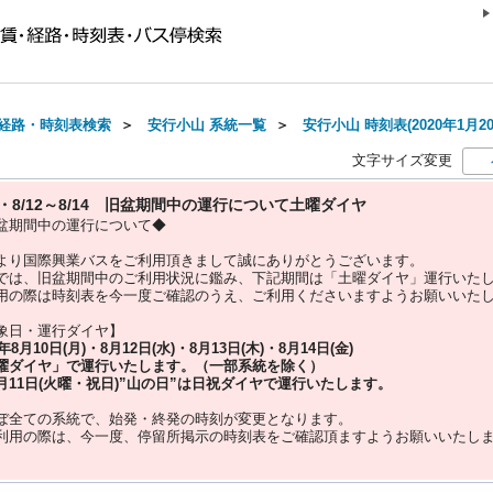
経路・時刻表検索
＞
安行小山 系統一覧
＞
安行小山 時刻表(2020年1月2
文字サイズ変更
10・8/12～8/14 旧盆期間中の運行について土曜ダイヤ
盆期間中の運行について◆
より国際興業バスをご利用頂きまして誠にありがとうございます。
では、旧盆期間中のご利用状況に鑑み、下記期間は「土曜ダイヤ」運行いた
用の際は時刻表を今一度ご確認のうえ、ご利用くださいますようお願いいた
象日・運行ダイヤ】
5年
8月10日(月)・8月12日(水)・8月13日(木)・8月14日(金)
曜ダイヤ」
で運行いたします。（一部系統を除く）
月11日(火曜・祝日)”
山の日
”は
日祝ダイヤ
で運行いたします。
ぼ全ての系統で、始発・終発の時刻が変更となります。
利用の際は、今一度、
停留所掲示の時刻表をご確認頂ますようお願いいたし