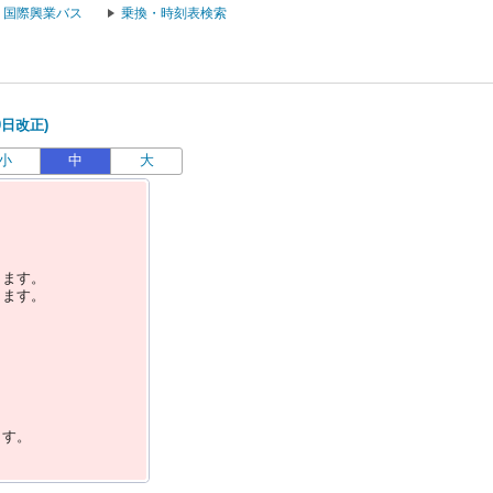
国際興業バス
乗換・時刻表検索
0日改正)
小
中
大
します。
します。
ます。