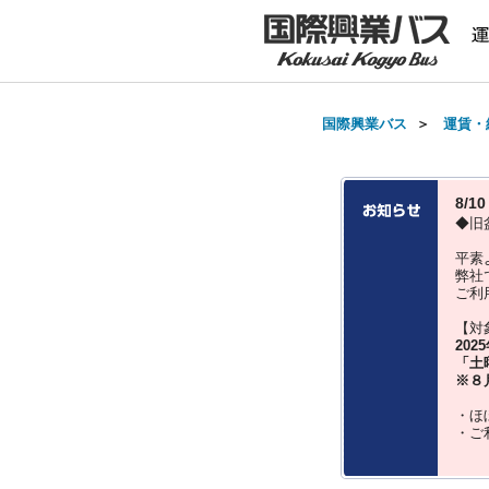
国際興業バス
＞
運賃・
8/
◆旧
平素
弊社
ご利
【対
202
「土
※８
・ほ
・ご