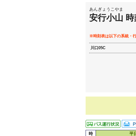
あんぎょうこやま
安行小山 時
※時刻表は以下の系統・
川口05C
時
平