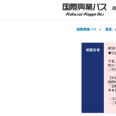
国際興業バス
＞
運賃・
8/
◆旧
平素
弊社
ご利
【対
202
「土
※８
・ほ
・ご