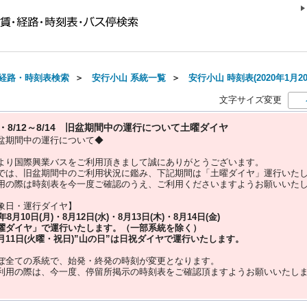
経路・時刻表検索
＞
安行小山 系統一覧
＞
安行小山 時刻表(2020年1月2
文字サイズ変更
10・8/12～8/14 旧盆期間中の運行について土曜ダイヤ
盆期間中の運行について◆
より国際興業バスをご利用頂きまして誠にありがとうございます。
では、旧盆期間中のご利用状況に鑑み、下記期間は「土曜ダイヤ」運行いた
用の際は時刻表を今一度ご確認のうえ、ご利用くださいますようお願いいた
象日・運行ダイヤ】
5年
8月10日(月)・8月12日(水)・8月13日(木)・8月14日(金)
曜ダイヤ」
で運行いたします。（一部系統を除く）
月11日(火曜・祝日)”
山の日
”は
日祝ダイヤ
で運行いたします。
ぼ全ての系統で、始発・終発の時刻が変更となります。
利用の際は、今一度、
停留所掲示の時刻表をご確認頂ますようお願いいたし