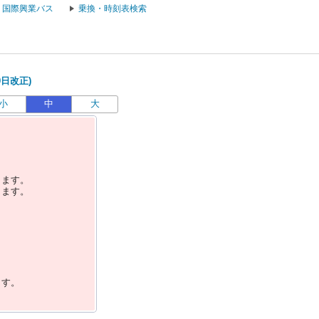
国際興業バス
乗換・時刻表検索
0日改正)
小
中
大
します。
します。
ます。