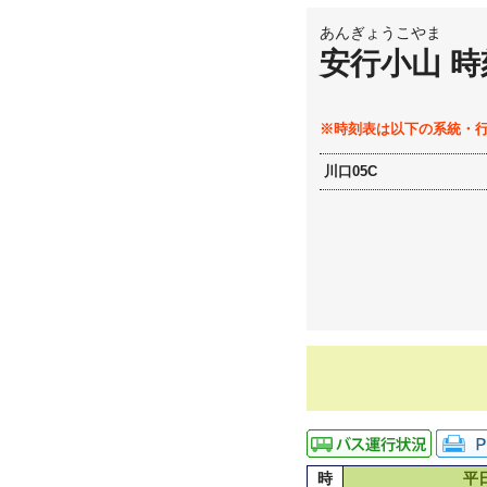
あんぎょうこやま
安行小山 時
※時刻表は以下の系統・
川口05C
時
平