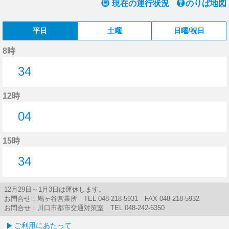
現在の運行状況
のりば地図
平日
土曜
日曜/祝日
8時
34
34分はつ
12時
04
4分はつ
15時
34
34分はつ
12月29日～1月3日は運休します。
お問合せ：鳩ヶ谷営業所 TEL 048-218-5931 FAX 048-218-5932
お問合せ：川口市都市交通対策室 TEL 048-242-6350
ご利用にあたって