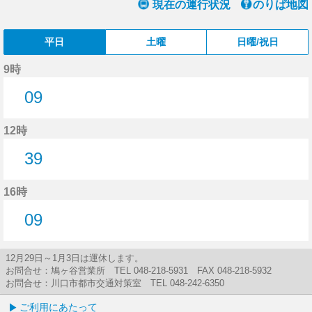
現在の運行状況
のりば地図
平日
土曜
日曜/祝日
9時
09
9分はつ
12時
39
39分はつ
16時
09
9分はつ
12月29日～1月3日は運休します。
お問合せ：鳩ヶ谷営業所 TEL 048-218-5931 FAX 048-218-5932
お問合せ：川口市都市交通対策室 TEL 048-242-6350
ご利用にあたって