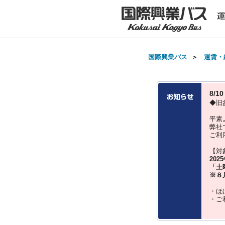
国際興業バス
＞
運賃・
8/
◆旧
平素
弊社
ご利
【対
202
「土
※８
・ほ
・ご