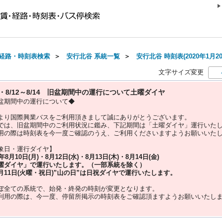
経路・時刻表検索
＞
安行北谷 系統一覧
＞
安行北谷 時刻表(2020年1月2
文字サイズ変更
10・8/12～8/14 旧盆期間中の運行について土曜ダイヤ
盆期間中の運行について◆
より国際興業バスをご利用頂きまして誠にありがとうございます。
では、旧盆期間中のご利用状況に鑑み、下記期間は「土曜ダイヤ」運行いた
用の際は時刻表を今一度ご確認のうえ、ご利用くださいますようお願いいた
象日・運行ダイヤ】
5年
8月10日(月)・8月12日(水)・8月13日(木)・8月14日(金)
曜ダイヤ」
で運行いたします。（一部系統を除く）
月11日(火曜・祝日)”
山の日
”は
日祝ダイヤ
で運行いたします。
ぼ全ての系統で、始発・終発の時刻が変更となります。
利用の際は、今一度、
停留所掲示の時刻表をご確認頂ますようお願いいたし