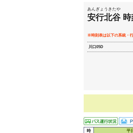
あんぎょうきたや
安行北谷 時
※時刻表は以下の系統・
川口05D
時
平