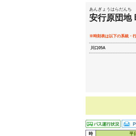
あんぎょうはらだんち
安行原団地
※時刻表は以下の系統・
川口05A
時
平