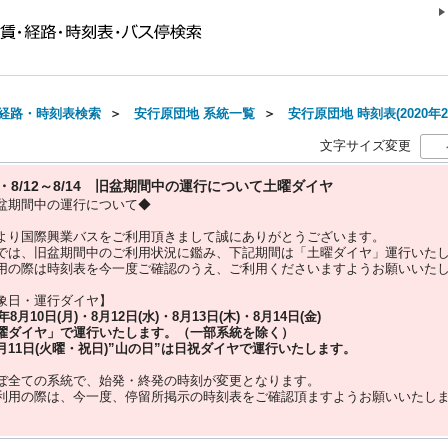
経路・時刻表検索
＞
安行原団地 系統一覧
＞
安行原団地 時刻表(2020年2
文字サイズ変更
10・8/12～8/14 旧盆期間中の運行について土曜ダイヤ
盆期間中の運行について◆
より国際興業バスをご利用頂きまして誠にありがとうございます。
では、旧盆期間中のご利用状況に鑑み、下記期間は「土曜ダイヤ」運行いた
用の際は時刻表を今一度ご確認のうえ、ご利用くださいますようお願いいた
象日・運行ダイヤ】
5年
8月10日(月)・8月12日(水)・8月13日(木)・8月14日(金)
曜ダイヤ」
で運行いたします。（一部系統を除く）
月11日(火曜・祝日)”
山の日
”は
日祝ダイヤ
で運行いたします。
ぼ全ての系統で、始発・終発の時刻が変更となります。
利用の際は、今一度、
停留所掲示の時刻表をご確認頂ますようお願いいたし