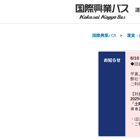
国際興業バス
＞
運賃・
8/
◆旧
平素
弊社
ご利
【対
202
「土
※８
・ほ
・ご