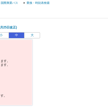
国際興業バス
乗換・時刻表検索
月25日改正)
小
中
大
します。
します。
ます。