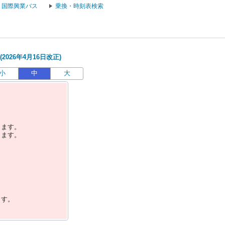
国際興業バス
乗換・時刻表検索
026年4月16日改正)
小
中
大
します。
します。
ます。