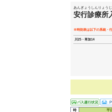
あんぎょうしんりょうじ
安行診療所
※時刻表は以下の系統・
川25・草加14
時
平