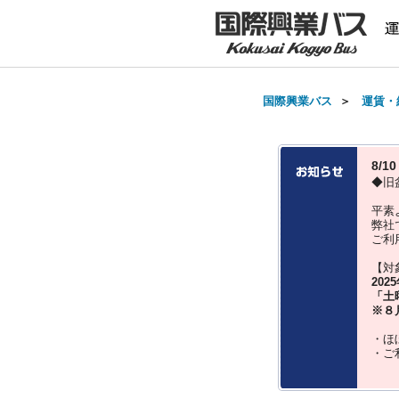
国際興業バス
＞
運賃・
8/
◆旧
平素
弊社
ご利
【対
202
「土
※８
・ほ
・ご