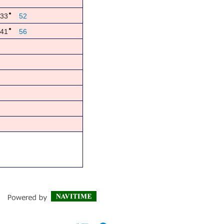
●
33
52
●
41
56