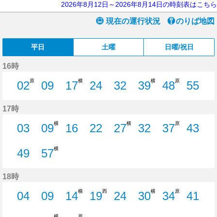
2026年8月12日～2026年8月14日の時刻表はこちら
現在の運行状況
のりば地図
平日
土曜
日曜/祝日
16時
原
横
横
原
02
09
17
24
32
39
48
55
2分はつ
9分はつ
17分はつ
24分はつ
32分はつ
39分はつ
48分はつ
55分
17時
横
横
原
03
09
16
22
27
32
37
43
3分はつ
9分はつ
16分はつ
22分はつ
27分はつ
32分はつ
37分はつ
43分
横
49
57
49分はつ
57分はつ
18時
横
西
横
原
04
09
14
19
24
30
34
41
4分はつ
9分はつ
14分はつ
19分はつ
24分はつ
30分はつ
34分はつ
41分
横
原