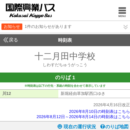
お知らせ
1件のお知らせがあります
戻る
時刻表
十二月田中学校
しわす
しわすだちゅうがっこう
のりば 1
※時刻表は以下の行先・系統の時刻を合わせて表示しています
川12
川12
新堀経由草加駅西口ゆき
新堀経由草加
2026年4月16日改正
2026年8月10日の時刻表はこちら
2026年8月12日～2026年8月14日の時刻表はこちら
現在の運行状況
のりば地図