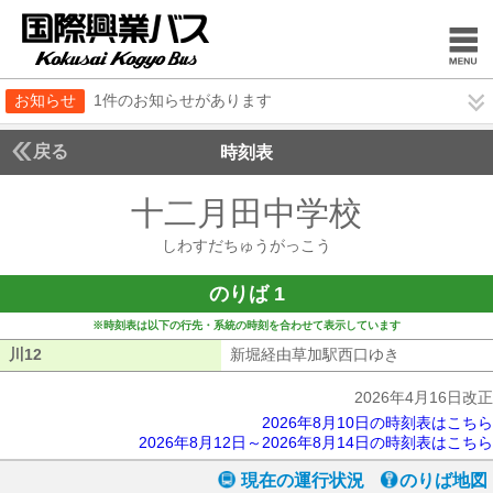
お知らせ
1件のお知らせがあります
戻る
時刻表
十二月田中学校
しわす
しわすだちゅうがっこう
のりば 1
※時刻表は以下の行先・系統の時刻を合わせて表示しています
川12
川12
新堀経由草加駅西口ゆき
新堀経由草加
2026年4月16日改正
2026年8月10日の時刻表はこちら
2026年8月12日～2026年8月14日の時刻表はこちら
現在の運行状況
のりば地図