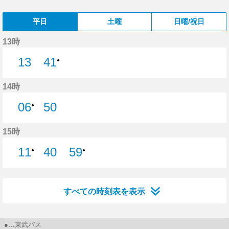
平日
土曜
日曜/祝日
13時
13
41
●
13分はつ
14時
06
50
●
50分はつ
15時
11
40
59
●
●
40分はつ
すべての時刻表を表示
●…東武バス