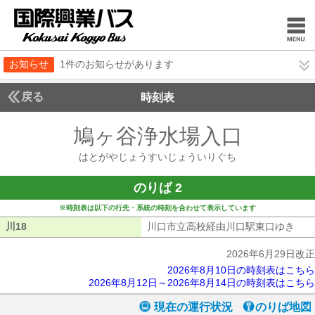
お知らせ
1件のお知らせがあります
戻る
時刻表
鳩ヶ谷浄水場入口
はとが
はとがやじょうすいじょういりぐち
のりば 2
※時刻表は以下の行先・系統の時刻を合わせて表示しています
川18
川18
川口市立高校経由川口駅東口ゆき
川口
2026年6月29日改正
2026年8月10日の時刻表はこちら
2026年8月12日～2026年8月14日の時刻表はこちら
現在の運行状況
のりば地図