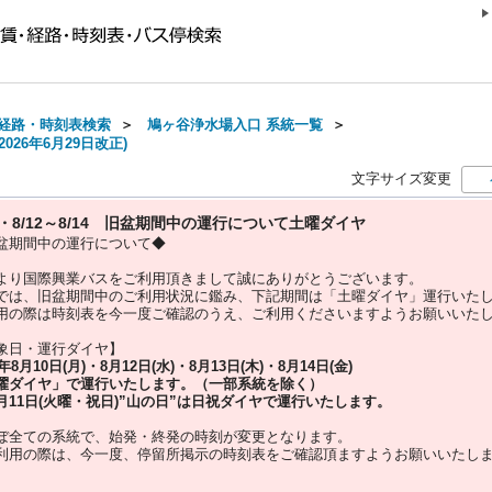
経路・時刻表検索
＞
鳩ヶ谷浄水場入口 系統一覧
＞
026年6月29日改正)
文字サイズ変更
10・8/12～8/14 旧盆期間中の運行について土曜ダイヤ
盆期間中の運行について◆
より国際興業バスをご利用頂きまして誠にありがとうございます。
では、旧盆期間中のご利用状況に鑑み、下記期間は「土曜ダイヤ」運行いた
用の際は時刻表を今一度ご確認のうえ、ご利用くださいますようお願いいた
象日・運行ダイヤ】
5年
8月10日(月)・8月12日(水)・8月13日(木)・8月14日(金)
曜ダイヤ」
で運行いたします。（一部系統を除く）
月11日(火曜・祝日)”
山の日
”は
日祝ダイヤ
で運行いたします。
ぼ全ての系統で、始発・終発の時刻が変更となります。
利用の際は、今一度、
停留所掲示の時刻表をご確認頂ますようお願いいたし