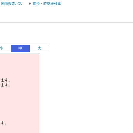
国際興業バス
乗換・時刻表検索
小
中
大
します。
します。
ます。