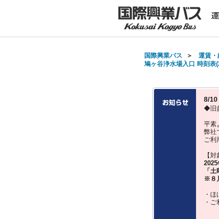
国際興業バス
＞
運賃・
鳩ヶ谷浄水場入口 時刻表(2
8/
◆旧
平素
弊社
ご利
【対
202
「土
※８
・ほ
・ご