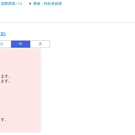
国際興業バス
乗換・時刻表検索
正)
小
中
大
します。
します。
ます。