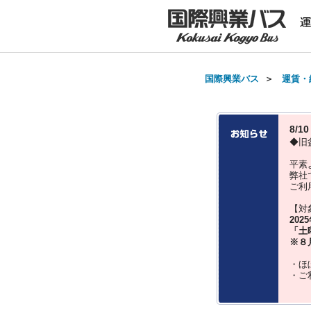
国際興業バス
＞
運賃・
8/
◆旧
平素
弊社
ご利
【対
202
「土
※８
・ほ
・ご