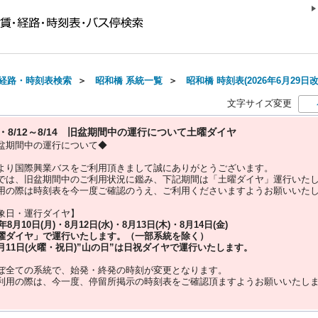
経路・時刻表検索
＞
昭和橋 系統一覧
＞
昭和橋 時刻表(2026年6月29日改
文字サイズ変更
10・8/12～8/14 旧盆期間中の運行について土曜ダイヤ
盆期間中の運行について◆
より国際興業バスをご利用頂きまして誠にありがとうございます。
では、旧盆期間中のご利用状況に鑑み、下記期間は「土曜ダイヤ」運行いた
用の際は時刻表を今一度ご確認のうえ、ご利用くださいますようお願いいた
象日・運行ダイヤ】
5年
8月10日(月)・8月12日(水)・8月13日(木)・8月14日(金)
曜ダイヤ」
で運行いたします。（一部系統を除く）
月11日(火曜・祝日)”
山の日
”は
日祝ダイヤ
で運行いたします。
ぼ全ての系統で、始発・終発の時刻が変更となります。
利用の際は、今一度、
停留所掲示の時刻表をご確認頂ますようお願いいたし