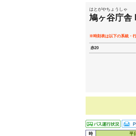
はとがやちょうしゃ
鳩ヶ谷庁舎
※時刻表は以下の系統・
赤20
時
平