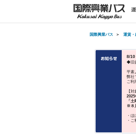
国際興業バス
＞
運賃・
8/
◆旧
平素
弊社
ご利
【対
202
「土
※８
・ほ
・ご