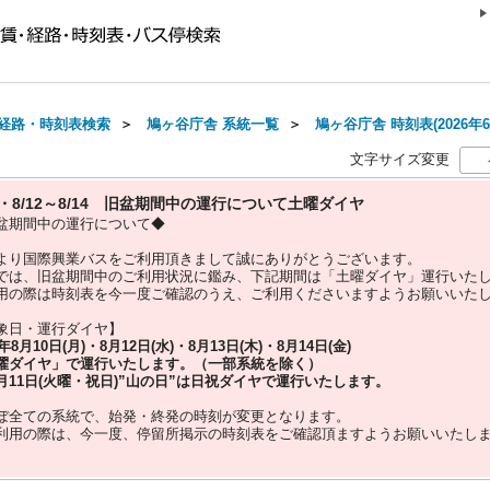
経路・時刻表検索
＞
鳩ヶ谷庁舎 系統一覧
＞
鳩ヶ谷庁舎 時刻表(2026年6
文字サイズ変更
10・8/12～8/14 旧盆期間中の運行について土曜ダイヤ
盆期間中の運行について◆
より国際興業バスをご利用頂きまして誠にありがとうございます。
では、旧盆期間中のご利用状況に鑑み、下記期間は「土曜ダイヤ」運行いた
用の際は時刻表を今一度ご確認のうえ、ご利用くださいますようお願いいた
象日・運行ダイヤ】
5年
8月10日(月)・8月12日(水)・8月13日(木)・8月14日(金)
曜ダイヤ」
で運行いたします。（一部系統を除く）
月11日(火曜・祝日)”
山の日
”は
日祝ダイヤ
で運行いたします。
ぼ全ての系統で、始発・終発の時刻が変更となります。
利用の際は、今一度、
停留所掲示の時刻表をご確認頂ますようお願いいたし