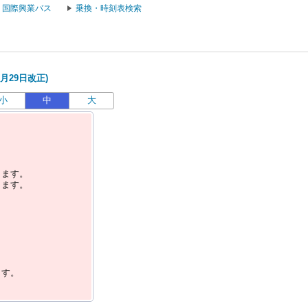
国際興業バス
乗換・時刻表検索
月29日改正)
小
中
大
します。
します。
ます。