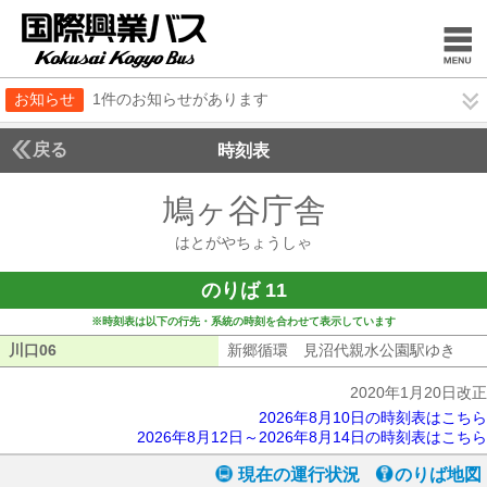
お知らせ
1件のお知らせがあります
戻る
時刻表
鳩ヶ谷庁舎
はとがや
はとがやちょうしゃ
のりば 11
※時刻表は以下の行先・系統の時刻を合わせて表示しています
川口06
川口06
新郷循環 見沼代親水公園駅ゆき
新郷
2020年1月20日改正
2026年8月10日の時刻表はこちら
2026年8月12日～2026年8月14日の時刻表はこちら
現在の運行状況
のりば地図