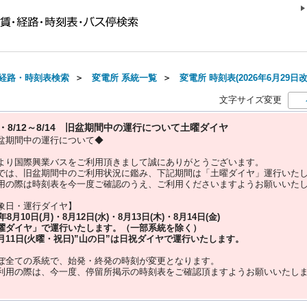
経路・時刻表検索
＞
変電所 系統一覧
＞
変電所 時刻表(2026年6月29日改
文字サイズ変更
10・8/12～8/14 旧盆期間中の運行について土曜ダイヤ
盆期間中の運行について◆
より国際興業バスをご利用頂きまして誠にありがとうございます。
では、旧盆期間中のご利用状況に鑑み、下記期間は「土曜ダイヤ」運行いた
用の際は時刻表を今一度ご確認のうえ、ご利用くださいますようお願いいた
象日・運行ダイヤ】
5年
8月10日(月)・8月12日(水)・8月13日(木)・8月14日(金)
曜ダイヤ」
で運行いたします。（一部系統を除く）
月11日(火曜・祝日)”
山の日
”は
日祝ダイヤ
で運行いたします。
ぼ全ての系統で、始発・終発の時刻が変更となります。
利用の際は、今一度、
停留所掲示の時刻表をご確認頂ますようお願いいたし