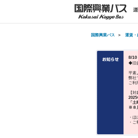
国際興業バス
＞
運賃・
8/
◆旧
平素
弊社
ご利
【対
202
「土
※８
・ほ
・ご