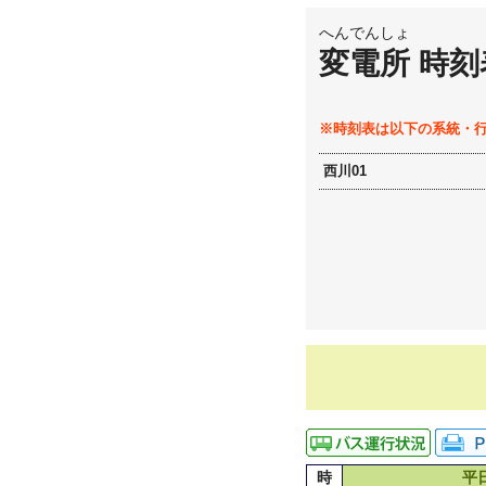
へんでんしょ
変電所 時刻
※時刻表は以下の系統・
西川01
時
平