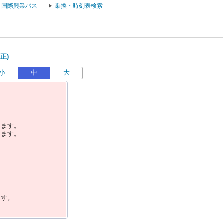
国際興業バス
乗換・時刻表検索
正)
小
中
大
します。
します。
ます。