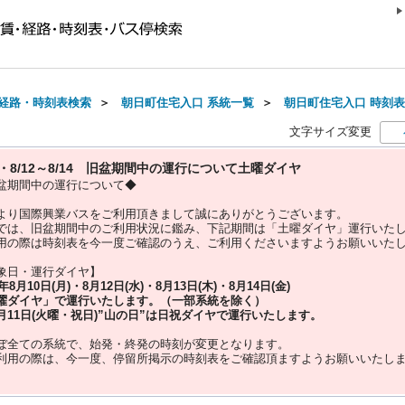
経路・時刻表検索
＞
朝日町住宅入口 系統一覧
＞
朝日町住宅入口 時刻表(2
文字サイズ変更
10・8/12～8/14 旧盆期間中の運行について土曜ダイヤ
盆期間中の運行について◆
より国際興業バスをご利用頂きまして誠にありがとうございます。
では、旧盆期間中のご利用状況に鑑み、下記期間は「土曜ダイヤ」運行いた
用の際は時刻表を今一度ご確認のうえ、ご利用くださいますようお願いいた
象日・運行ダイヤ】
5年
8月10日(月)・8月12日(水)・8月13日(木)・8月14日(金)
曜ダイヤ」
で運行いたします。（一部系統を除く）
月11日(火曜・祝日)”
山の日
”は
日祝ダイヤ
で運行いたします。
ぼ全ての系統で、始発・終発の時刻が変更となります。
利用の際は、今一度、
停留所掲示の時刻表をご確認頂ますようお願いいたし