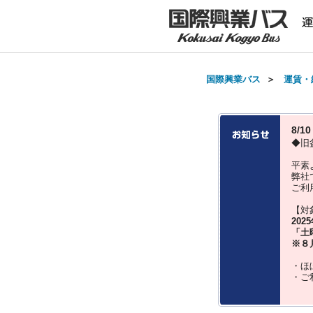
国際興業バス
＞
運賃・
8/
◆旧
平素
弊社
ご利
【対
202
「土
※８
・ほ
・ご