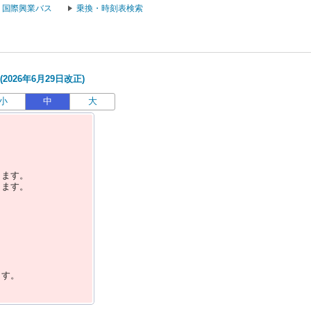
国際興業バス
乗換・時刻表検索
026年6月29日改正)
小
中
大
します。
します。
ます。