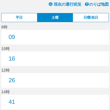
現在の運行状況
のりば地図
平日
土曜
日曜/祝日
8時
09
9分はつ
10時
16
16分はつ
12時
26
26分はつ
14時
41
41分はつ