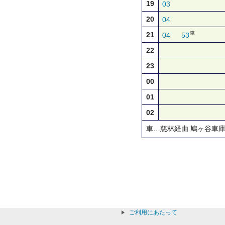
19
03
20
04
車
21
04
53
22
23
00
01
02
車…慈林経由 鳩ヶ谷車
ご利用にあたって