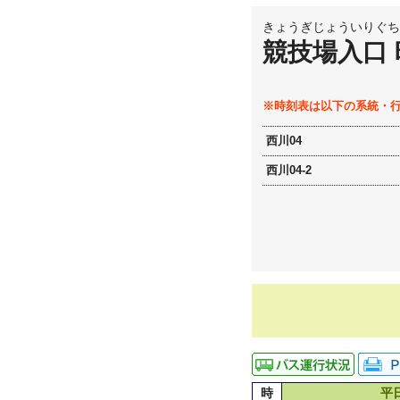
きょうぎじょういりぐち
競技場入口
※時刻表は以下の系統・
西川04
西川04-2
時
平