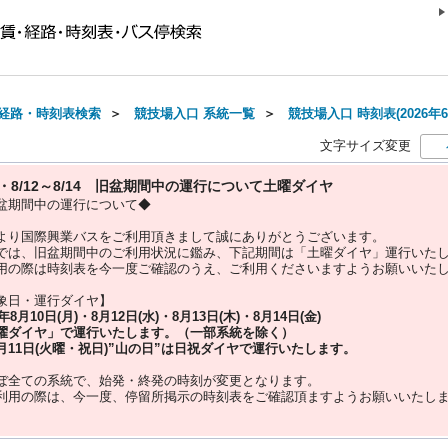
経路・時刻表検索
＞
競技場入口 系統一覧
＞
競技場入口 時刻表(2026年6
文字サイズ変更
10・8/12～8/14 旧盆期間中の運行について土曜ダイヤ
盆期間中の運行について◆
より国際興業バスをご利用頂きまして誠にありがとうございます。
では、旧盆期間中のご利用状況に鑑み、下記期間は「土曜ダイヤ」運行いた
用の際は時刻表を今一度ご確認のうえ、ご利用くださいますようお願いいた
象日・運行ダイヤ】
5年
8月10日(月)・8月12日(水)・8月13日(木)・8月14日(金)
曜ダイヤ」
で運行いたします。（一部系統を除く）
月11日(火曜・祝日)”
山の日
”は
日祝ダイヤ
で運行いたします。
ぼ全ての系統で、始発・終発の時刻が変更となります。
利用の際は、今一度、
停留所掲示の時刻表をご確認頂ますようお願いいたし