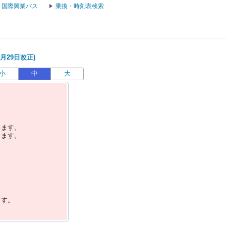
国際興業バス
乗換・時刻表検索
月29日改正)
小
中
大
します。
します。
ます。