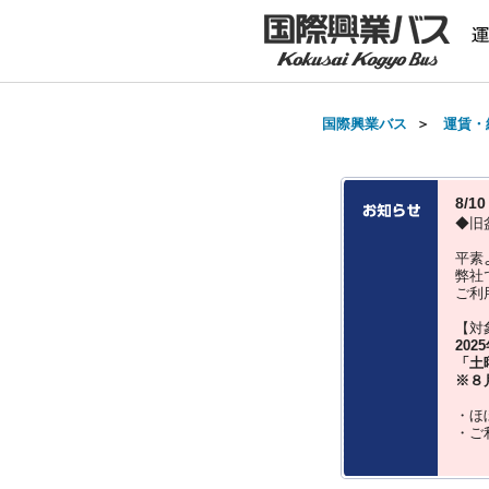
国際興業バス
＞
運賃・
8/
◆旧
平素
弊社
ご利
【対
202
「土
※８
・ほ
・ご