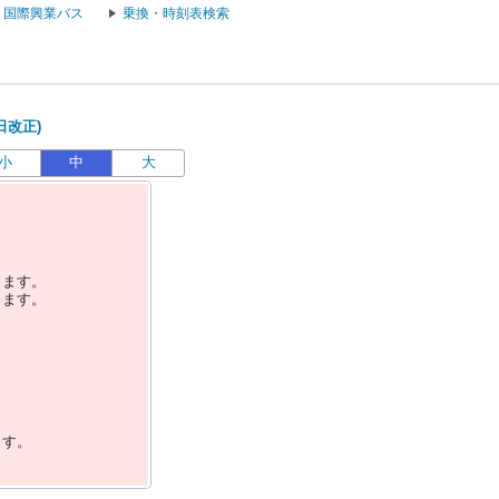
国際興業バス
乗換・時刻表検索
日改正)
小
中
大
します。
します。
ます。