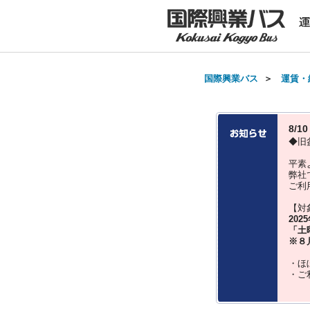
国際興業バス
＞
運賃・
8/
◆旧
平素
弊社
ご利
【対
202
「土
※８
・ほ
・ご