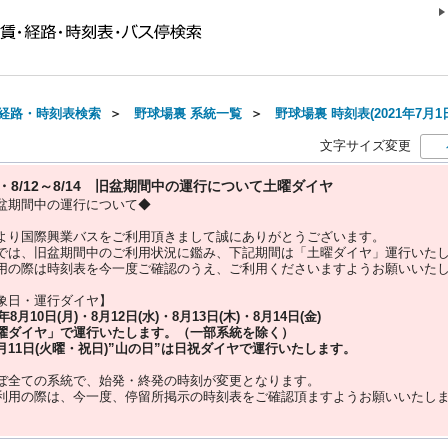
経路・時刻表検索
＞
野球場裏 系統一覧
＞
野球場裏 時刻表(2021年7月1
文字サイズ変更
10・8/12～8/14 旧盆期間中の運行について土曜ダイヤ
盆期間中の運行について◆
より国際興業バスをご利用頂きまして誠にありがとうございます。
では、旧盆期間中のご利用状況に鑑み、下記期間は「土曜ダイヤ」運行いた
用の際は時刻表を今一度ご確認のうえ、ご利用くださいますようお願いいた
象日・運行ダイヤ】
5年
8月10日(月)・8月12日(水)・8月13日(木)・8月14日(金)
曜ダイヤ」
で運行いたします。（一部系統を除く）
月11日(火曜・祝日)”
山の日
”は
日祝ダイヤ
で運行いたします。
ぼ全ての系統で、始発・終発の時刻が変更となります。
利用の際は、今一度、
停留所掲示の時刻表をご確認頂ますようお願いいたし