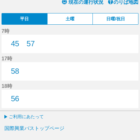
現在の運行状況
のりば地図
平日
土曜
日曜/祝日
7時
45
57
45分はつ
57分はつ
17時
58
58分はつ
18時
56
56分はつ
ご利用にあたって
国際興業バストップページ