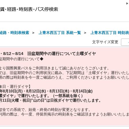
経路・時刻表検索
＞
上青木西五丁目 系統一覧
＞
上青木西五丁目 時刻表(2
文字サイズ変更
10・8/12～8/14 旧盆期間中の運行について土曜ダイヤ
盆期間中の運行について◆
より国際興業バスをご利用頂きまして誠にありがとうございます。
では、旧盆期間中のご利用状況に鑑み、下記期間は「土曜ダイヤ」運行いた
用の際は時刻表を今一度ご確認のうえ、ご利用くださいますようお願いいた
象日・運行ダイヤ】
5年
8月10日(月)・8月12日(水)・8月13日(木)・8月14日(金)
曜ダイヤ」
で運行いたします。（一部系統を除く）
月11日(火曜・祝日)”
山の日
”は
日祝ダイヤ
で運行いたします。
ぼ全ての系統で、始発・終発の時刻が変更となります。
利用の際は、今一度、
停留所掲示の時刻表をご確認頂ますようお願いいたし