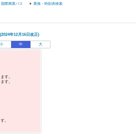
国際興業バス
乗換・時刻表検索
024年12月16日改正)
小
中
大
します。
します。
ます。