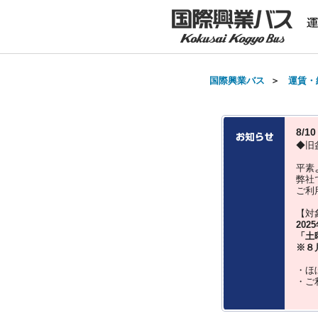
国際興業バス
＞
運賃・
8/
◆旧
平素
弊社
ご利
【対
202
「土
※８
・ほ
・ご