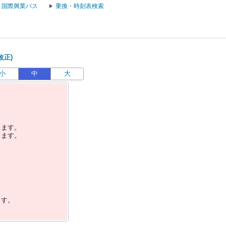
国際興業バス
乗換・時刻表検索
改正)
小
中
大
します。
します。
ます。