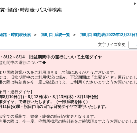
経路・時刻表検索
＞
旭町口 系統一覧
＞
旭町口 時刻表(2022年12月22日
文字サイズ変更
10・8/12～8/14 旧盆期間中の運行について土曜ダイヤ
盆期間中の運行について◆
より国際興業バスをご利用頂きまして誠にありがとうございます。
では、旧盆期間中のご利用状況に鑑み、下記期間は「土曜ダイヤ」運行いた
用の際は時刻表を今一度ご確認のうえ、ご利用くださいますようお願いいた
象日・運行ダイヤ】
5年
8月10日(月)・8月12日(水)・8月13日(木)・8月14日(金)
曜ダイヤ」
で運行いたします。（一部系統を除く）
月11日(火曜・祝日)”
山の日
”は
日祝ダイヤ
で運行いたします。
ぼ全ての系統で、始発・終発の時刻が変更となります。
利用の際は、今一度、
停留所掲示の時刻表をご確認頂ますようお願いいたし