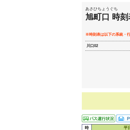
あさひちょうぐち
旭町口 時刻
※時刻表は以下の系統・
川口02
時
平