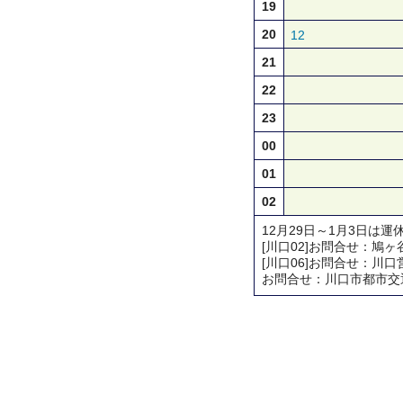
19
20
12
21
22
23
00
01
02
12月29日～1月3日は運
[川口02]お問合せ：鳩ヶ谷営業
[川口06]お問合せ：川口営業所 
お問合せ：川口市都市交通対策