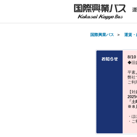
国際興業バス
＞
運賃・
8/
◆旧
平素
弊社
ご利
【対
202
「土
※８
・ほ
・ご