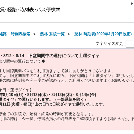
経路・時刻表検索
＞
慈林 系統一覧
＞
慈林 時刻表(2020年1月20日改正)
文字サイズ変更
10・8/12～8/14 旧盆期間中の運行について土曜ダイヤ
盆期間中の運行について◆
より国際興業バスをご利用頂きまして誠にありがとうございます。
では、旧盆期間中のご利用状況に鑑み、下記期間は「土曜ダイヤ」運行いた
用の際は時刻表を今一度ご確認のうえ、ご利用くださいますようお願いいた
象日・運行ダイヤ】
5年
8月10日(月)・8月12日(水)・8月13日(木)・8月14日(金)
曜ダイヤ」
で運行いたします。（一部系統を除く）
月11日(火曜・祝日)”
山の日
”は
日祝ダイヤ
で運行いたします。
ぼ全ての系統で、始発・終発の時刻が変更となります。
利用の際は、今一度、
停留所掲示の時刻表をご確認頂ますようお願いいたし