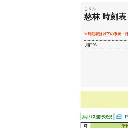
じりん
慈林 時刻表
※時刻表は以下の系統・
川口06
時
平