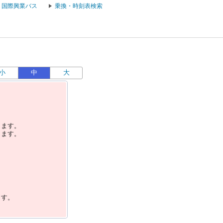
国際興業バス
乗換・時刻表検索
小
中
大
します。
します。
ます。