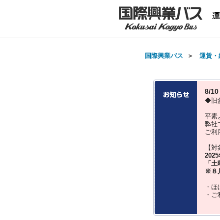
国際興業バス
＞
運賃・
8/
◆旧
平素
弊社
ご利
【対
202
「土
※８
・ほ
・ご